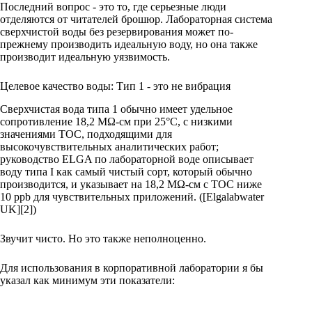
Последний вопрос - это то, где серьезные люди
отделяются от читателей брошюр. Лабораторная система
сверхчистой воды без резервирования может по-
прежнему производить идеальную воду, но она также
производит идеальную уязвимость.
Целевое качество воды: Тип 1 - это не вибрация
Сверхчистая вода типа 1 обычно имеет удельное
сопротивление 18,2 MΩ-см при 25°C, с низкими
значениями TOC, подходящими для
высокочувствительных аналитических работ;
руководство ELGA по лабораторной воде описывает
воду типа I как самый чистый сорт, который обычно
производится, и указывает на 18,2 MΩ-см с TOC ниже
10 ppb для чувствительных приложений. ([Elgalabwater
UK][2])
Звучит чисто. Но это также неполноценно.
Для использования в корпоративной лаборатории я бы
указал как минимум эти показатели: