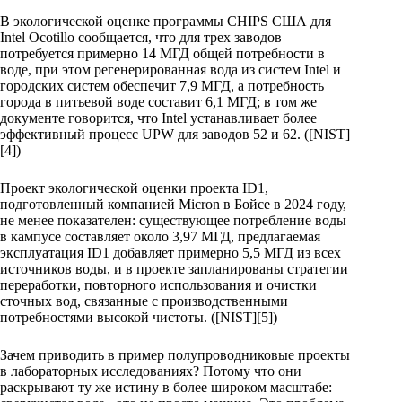
В экологической оценке программы CHIPS США для
Intel Ocotillo сообщается, что для трех заводов
потребуется примерно 14 МГД общей потребности в
воде, при этом регенерированная вода из систем Intel и
городских систем обеспечит 7,9 МГД, а потребность
города в питьевой воде составит 6,1 МГД; в том же
документе говорится, что Intel устанавливает более
эффективный процесс UPW для заводов 52 и 62. ([NIST]
[4])
Проект экологической оценки проекта ID1,
подготовленный компанией Micron в Бойсе в 2024 году,
не менее показателен: существующее потребление воды
в кампусе составляет около 3,97 МГД, предлагаемая
эксплуатация ID1 добавляет примерно 5,5 МГД из всех
источников воды, и в проекте запланированы стратегии
переработки, повторного использования и очистки
сточных вод, связанные с производственными
потребностями высокой чистоты. ([NIST][5])
Зачем приводить в пример полупроводниковые проекты
в лабораторных исследованиях? Потому что они
раскрывают ту же истину в более широком масштабе: