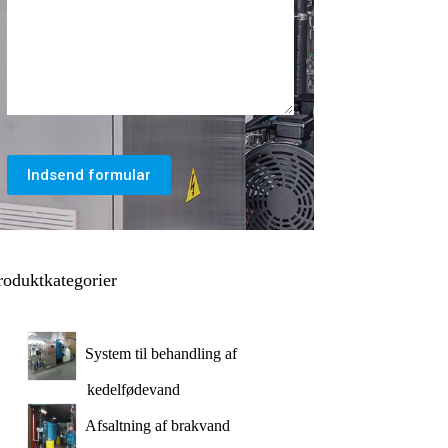
Indsend formular
roduktkategorier
System til behandling af
kedelfødevand
Afsaltning af brakvand