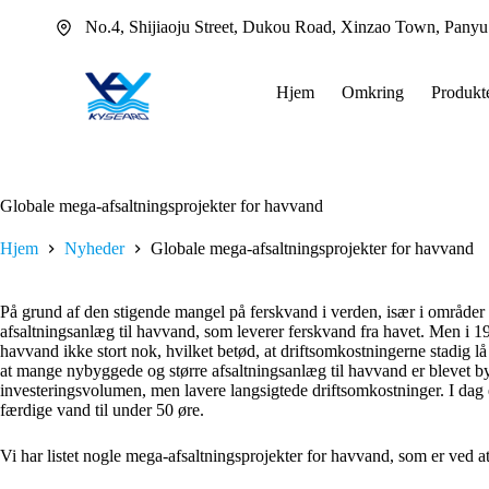
Fortsæt
No.4, Shijiaoju Street, Dukou Road, Xinzao Town, Pany
til
indhold
Hjem
Omkring
Produkt
Globale mega-afsaltningsprojekter for havvand
Hjem
Nyheder
Globale mega-afsaltningsprojekter for havvand
På grund af den stigende mangel på ferskvand i verden, især i område
afsaltningsanlæg til havvand, som leverer ferskvand fra havet. Men i 1
havvand ikke stort nok, hvilket betød, at driftsomkostningerne stadig lå
at mange nybyggede og større afsaltningsanlæg til havvand er blevet bygg
investeringsvolumen, men lavere langsigtede driftsomkostninger. I dag 
færdige vand til under 50 øre.
Vi har listet nogle mega-afsaltningsprojekter for havvand, som er ved at