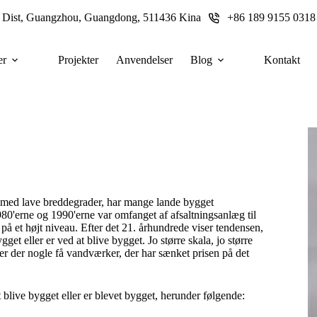
u Dist, Guangzhou, Guangdong, 511436 Kina
+86 189 9155 0318
er
Projekter
Anvendelser
Blog
Kontakt
r med lave breddegrader, har mange lande bygget
980'erne og 1990'erne var omfanget af afsaltningsanlæg til
 på et højt niveau. Efter det 21. århundrede viser tendensen,
et eller er ved at blive bygget. Jo større skala, jo større
er der nogle få vandværker, der har sænket prisen på det
 blive bygget eller er blevet bygget, herunder følgende: