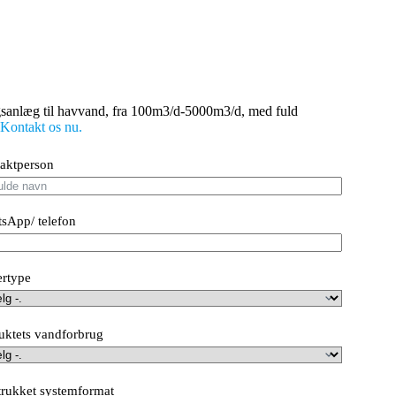
ngsanlæg til havvand, fra 100m3/d-5000m3/d, med fuld
Kontakt os nu.
aktperson
sApp/ telefon
rtype
uktets vandforbrug
trukket systemformat