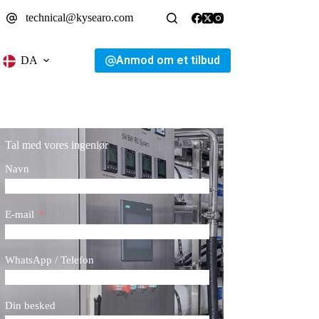
technical@kysearo.com
Anmod om et tilbud
DA
Tal med vores ingeniør
Navn
E-mail
WhatsApp / Telefon
Din besked