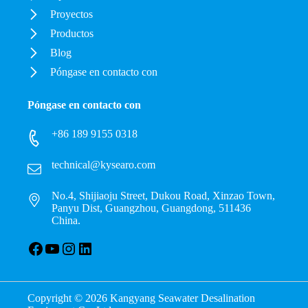
Proyectos
Productos
Blog
Póngase en contacto con
Póngase en contacto con
+86 189 9155 0318
technical@kysearo.com
No.4, Shijiaoju Street, Dukou Road, Xinzao Town,
Panyu Dist, Guangzhou, Guangdong, 511436
China.
Facebook
YouTube
Instagram
LinkedIn
Copyright © 2026 Kangyang Seawater Desalination