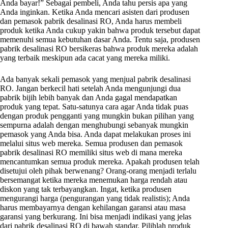
Anda bayar!” Sebagai pembeli, Anda tahu persis apa yang
Anda inginkan. Ketika Anda mencari asisten dari produsen
dan pemasok pabrik desalinasi RO, Anda harus membeli
produk ketika Anda cukup yakin bahwa produk tersebut dapat
memenuhi semua kebutuhan dasar Anda. Tentu saja, produsen
pabrik desalinasi RO bersikeras bahwa produk mereka adalah
yang terbaik meskipun ada cacat yang mereka miliki.
Ada banyak sekali pemasok yang menjual pabrik desalinasi
RO. Jangan berkecil hati setelah Anda mengunjungi dua
pabrik bijih lebih banyak dan Anda gagal mendapatkan
produk yang tepat. Satu-satunya cara agar Anda tidak puas
dengan produk pengganti yang mungkin bukan pilihan yang
sempurna adalah dengan menghubungi sebanyak mungkin
pemasok yang Anda bisa. Anda dapat melakukan proses ini
melalui situs web mereka. Semua produsen dan pemasok
pabrik desalinasi RO memiliki situs web di mana mereka
mencantumkan semua produk mereka. Apakah produsen telah
disetujui oleh pihak berwenang? Orang-orang menjadi terlalu
bersemangat ketika mereka menemukan harga rendah atau
diskon yang tak terbayangkan. Ingat, ketika produsen
mengurangi harga (pengurangan yang tidak realistis); Anda
harus membayarnya dengan kehilangan garansi atau masa
garansi yang berkurang. Ini bisa menjadi indikasi yang jelas
dari pabrik desalinasi RO di bawah standar. Pilihlah produk