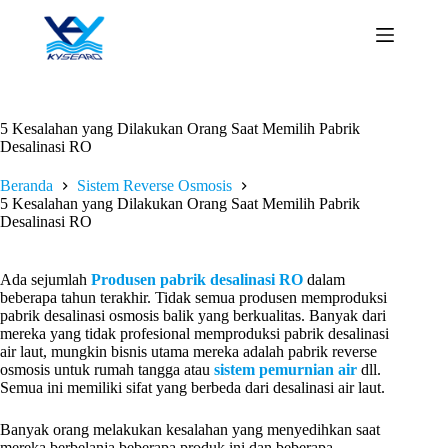
Loncat
ke
konten
5 Kesalahan yang Dilakukan Orang Saat Memilih Pabrik
Desalinasi RO
Beranda
Sistem Reverse Osmosis
5 Kesalahan yang Dilakukan Orang Saat Memilih Pabrik
Desalinasi RO
Ada sejumlah
Produsen pabrik desalinasi RO
dalam
beberapa tahun terakhir. Tidak semua produsen memproduksi
pabrik desalinasi osmosis balik yang berkualitas. Banyak dari
mereka yang tidak profesional memproduksi pabrik desalinasi
air laut, mungkin bisnis utama mereka adalah pabrik reverse
osmosis untuk rumah tangga atau
sistem pemurnian air
dll.
Semua ini memiliki sifat yang berbeda dari desalinasi air laut.
Banyak orang melakukan kesalahan yang menyedihkan saat
mereka berbelanja beberapa produk ini dan beberapa