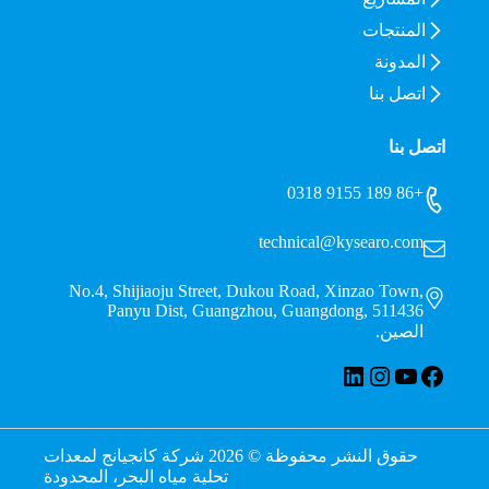
المنتجات
المدونة
اتصل بنا
اتصل بنا
+86 189 9155 0318
technical@kysearo.com
No.4, Shijiaoju Street, Dukou Road, Xinzao Town,
Panyu Dist, Guangzhou, Guangdong, 511436
الصين.
فيسبوك
يوتيوب
لينكد إن
إنستجرام
حقوق النشر محفوظة © 2026 شركة كانجيانج لمعدات
تحلية مياه البحر، المحدودة