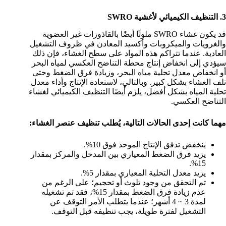
3. التنظيف الكيميائي لأغشية SWRO
قد يكون غشاء SWRO ملوثًا أيضًا بالقاذورات غير العضوية
والغرويات والميكروبات وأكسيد المعادن في ظروف التشغيل
العادية. عندما تتراكم هذه المواد على سطح الغشاء، فإن ذلك
سيؤدي إلى انخفاض إنتاج محطة التناضح العكسي لمياه البحر
أو انخفاض معدل تحلية مياه البحر، وزيادة فرق الضغط وحتى
تلف الغشاء بشكل كبير. وبالتالي، لاستعادة الإنتاج وأداء معدل
تحلية المياه بشكل أفضل، يلزم أيضًا التنظيف الكيميائي لغشاء
التناضح العكسي.
مهما كانت إحدى الحالات التالية، يُطلب تنظيف عنصر الغشاء:
ينخفض تدفق الإنتاج الموحد فوق 10%.
يزيد فرق الضغط المعياري بين المدخل والمركز بمقدار
15%.
يزيد معدل التحلية المعياري بمقدار 5%.
تم التحقق من وجود تلوث أو تحجيم؛ على الرغم من
عدم زيادة فرق الضغط بمقدار 15%، فقد تم تشغيله
لمدة 3 ~ 4 أشهر؛ عندما يتطلب الأمر التوقف عن
التشغيل لفترة طويلة، يجب تنظيفه قبل التوقف.