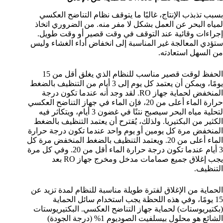
بسبب تذبذب الإنتاج، غالبًا ما يتوقف نظام التناضح العكسي
لمياه البحر عن العمل بشكل لا مفر منه. من الضروري اتخاذ
إجراءات وقائية عند التوقف في وقت قصير أو وقت طويل.
ستؤدي المعالجة غير المناسبة إلى انخفاض أداء الغشاء وليس
من السهل استعادته.
الحفظ لوقت قصير مناسب للنظام الذي يغلق أقل من 15
يومًا، ويمكن أن يعتمد كل يوم إلى 3 أيام من التنظيف بالضغط
المنخفض لحماية جهاز RO. لقد وجد أنه عندما تكون درجة
حرارة الماء أعلى من 20، فإن الماء في جهاز التناضح العكسي
لتحلية مياه البحر سيصبح نتنًا في غضون 3 أيام، ويتكاثر فيه
الكثير من البكتيريا. ولذلك، يُقترح أن يعتمد التنظيف بالضغط
المنخفض مرة كل يومين أو يوم واحد عندما تكون درجة حرارة
الماء أعلى من 20. ويعتمد التنظيف بالضغط المنخفض مرة كل
3 أيام عندما تكون درجة حرارة الماء أقل من 20. وفي كل مرة
يجب إغلاق جميع صمامات مدخل ومخرج جهاز RO بعد
التنظيف.
الحماية من الإغلاق لفترة طويلة مناسبة للنظام لمدة تزيد عن
15 يومًا، وفي هذه اللحظة يجب استخدام سائل الحماية
(بكتيريوستات) لحماية جهاز التناضح العكسي. البكتيريوستات
الشائع هو محلول بيسلفيت الصوديوم 1% (درجة الجودة)