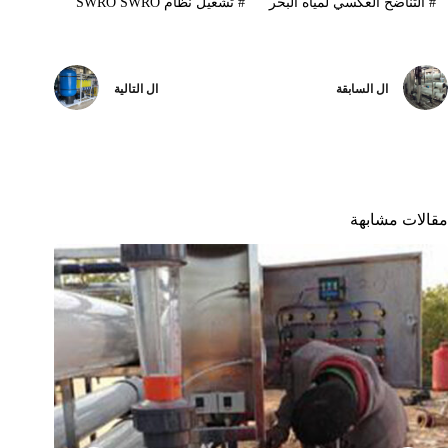
#
التناضح العكسي لمياه البحر
#
تشغيل نظام SWRO SWRO
ال
السابقة
ال
التالية
مقالات مشابهة