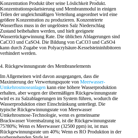
Konzentration Produkt über seine Löslichkeit Produkt.
Konzentrationspolarisierung und Membranmodul in einigen
Teilen der ungleichmäßigen Verteilung angeordnet wird eine
größere Konzentration zu produzieren. Konzentrierte
Wasserfluss muss in der ungelösten Salz Niederschlag
Zustand beibehalten werden, und hielt geeignete
Wasserrückgewinnung Rate. Die üblichen Ablagerungen sind
CaCO3 und CaSO4. Die Bildung von CaCO3 und CaSO4
kann durch Zugabe von Polyacrylsäure-Kesselsteininhibitoren
verhindert werden.
4. Rückgewinnungsrate des Membranelements
Im Allgemeinen wird davon ausgegangen, dass die
Maximierung der Verwertungsquote von
Meerwasser-
Umkehrosmoseanlagen
kann eine höhere Wasserproduktion
erhalten, aber wegen der übermäßigen Rückgewinnungsrate
wird es zu Salzablagerungen im System führen, wodurch die
Wasserproduktion einer Einschränkung unterliegt. Die
typische Rückgewinnungsrate von Meerwasser
Umkehrosmose-Technologie, wenn es gemeinsame
Brackwasser Vorentsalzung ist, ist die Rückgewinnungsrate
75?80%; Wenn es Meerwasser (32500 ppm) ist, ist max
Rückgewinnungsrate um 40%; Wenn es RO Produktion in der
vorhergehenden Stufe ist.