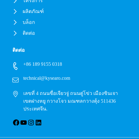
โครงการ
ผลิตภัณฑ์
บล็อก
ติดต่อ
ติดต่อ
+86 189 9155 0318
technical@kysearo.com
เลขที่ 4 ถนนซื่อเจียวจู่ ถนนตู่โข่ว เมืองซินเจา
เขตฝางหยู กวางโจว มณฑลกวางตุ้ง 511436
ประเทศจีน.
Facebook
YouTube
อินสตาแกรม
LinkedIn