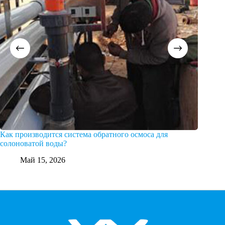
Как производится система обратного осмоса для
Какие 
солоноватой воды?
М
Май 15, 2026