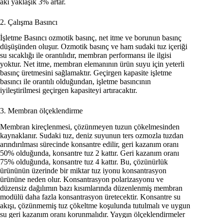
akı yaklaşık 3% artar.
2. Çalışma Basıncı
İşletme Basıncı ozmotik basınç, net itme ve borunun basınç
düşüşünden oluşur. Ozmotik basınç ve ham sudaki tuz içeriği
su sıcaklığı ile orantılıdır, membran performansı ile ilgisi
yoktur. Net itme, membran elemanının ürün suyu için yeterli
basınç üretmesini sağlamaktır. Geçirgen kapasite işletme
basıncı ile orantılı olduğundan, işletme basıncının
iyileştirilmesi geçirgen kapasiteyi artıracaktır.
3. Membran ölçeklendirme
Membran kireçlenmesi, çözünmeyen tuzun çökelmesinden
kaynaklanır. Sudaki tuz, deniz suyunun ters ozmozla tuzdan
arındırılması sürecinde konsantre edilir, geri kazanım oranı
50% olduğunda, konsantre tuz 2 kattır. Geri kazanım oranı
75% olduğunda, konsantre tuz 4 kattır. Bu, çözünürlük
ürününün üzerinde bir miktar tuz iyonu konsantrasyon
ürününe neden olur. Konsantrasyon polarizasyonu ve
düzensiz dağılımın bazı kısımlarında düzenlenmiş membran
modülü daha fazla konsantrasyon üretecektir. Konsantre su
akışı, çözünmemiş tuz çökeltme koşulunda tutulmalı ve uygun
su geri kazanım oranı korunmalıdır. Yaygın ölçeklendirmeler