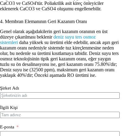
CaCO3 ve CaSO4'tür. Poliakrilik asit kireç önleyiciler
eklenerek CaCO3 ve CaSO4 oluşumu engellenebilir.
4. Membran Elemanının Geri Kazanım Oranı
Genel olarak aşağıdakilerin geri kazanım oranının en üst
düzeye çıkarılması beklenir
deniz suyu ters osmoz
sistemleri
daha yüksek su üretimi elde edebilir, ancak aşırı geri
kazanım oranı nedeniyle sistemde tuz kireçlenmesine neden
olur, bu nedenle su üretimi kısıtlamaya tabidir. Deniz suyu ters
osmoz teknolojisinin tipik geri kazanım oranı, eğer yaygın
tuzlu su ön desalinasyonu ise, geri kazanım oranı 75.80%'dir;
Deniz suyu ise (32500 ppm), maksimum geri kazanım oranı
yaklaşık 40%'dir; Önceki aşamada RO üretimi ise.
Şirket Adı
İlgili Kişi
E-posta