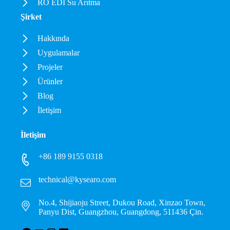
RO EDI Su Arıtma
Şirket
Hakkında
Uygulamalar
Projeler
Ürünler
Blog
İletişim
İletişim
+86 189 9155 0318
technical@kysearo.com
No.4, Shijiaoju Street, Dukou Road, Xinzao Town,
Panyu Dist, Guangzhou, Guangdong, 511436 Çin.