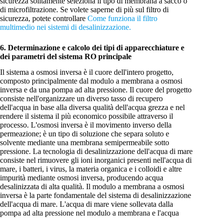
sicurezza solitamente seleziona il tipo di membrana a sacco o
di microfiltrazione. Se volete saperne di più sul filtro di
sicurezza, potete controllare
Come funziona il filtro
multimedio nei sistemi di desalinizzazione.
6. Determinazione e calcolo dei tipi di apparecchiature e
dei parametri del sistema RO principale
Il sistema a osmosi inversa è il cuore dell'intero progetto,
composto principalmente dal modulo a membrana a osmosi
inversa e da una pompa ad alta pressione. Il cuore del progetto
consiste nell'organizzare un diverso tasso di recupero
dell'acqua in base alla diversa qualità dell'acqua grezza e nel
rendere il sistema il più economico possibile attraverso il
processo. L'osmosi inversa è il movimento inverso della
permeazione; è un tipo di soluzione che separa soluto e
solvente mediante una membrana semipermeabile sotto
pressione. La tecnologia di desalinizzazione dell'acqua di mare
consiste nel rimuovere gli ioni inorganici presenti nell'acqua di
mare, i batteri, i virus, la materia organica e i colloidi e altre
impurità mediante osmosi inversa, producendo acqua
desalinizzata di alta qualità. Il modulo a membrana a osmosi
inversa è la parte fondamentale del sistema di desalinizzazione
dell'acqua di mare. L'acqua di mare viene sollevata dalla
pompa ad alta pressione nel modulo a membrana e l'acqua