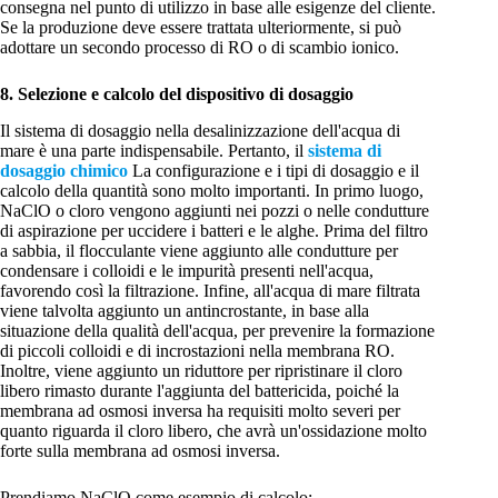
consegna nel punto di utilizzo in base alle esigenze del cliente.
Se la produzione deve essere trattata ulteriormente, si può
adottare un secondo processo di RO o di scambio ionico.
8. Selezione e calcolo del dispositivo di dosaggio
Il sistema di dosaggio nella desalinizzazione dell'acqua di
mare è una parte indispensabile. Pertanto, il
sistema di
dosaggio chimico
La configurazione e i tipi di dosaggio e il
calcolo della quantità sono molto importanti. In primo luogo,
NaClO o cloro vengono aggiunti nei pozzi o nelle condutture
di aspirazione per uccidere i batteri e le alghe. Prima del filtro
a sabbia, il flocculante viene aggiunto alle condutture per
condensare i colloidi e le impurità presenti nell'acqua,
favorendo così la filtrazione. Infine, all'acqua di mare filtrata
viene talvolta aggiunto un antincrostante, in base alla
situazione della qualità dell'acqua, per prevenire la formazione
di piccoli colloidi e di incrostazioni nella membrana RO.
Inoltre, viene aggiunto un riduttore per ripristinare il cloro
libero rimasto durante l'aggiunta del battericida, poiché la
membrana ad osmosi inversa ha requisiti molto severi per
quanto riguarda il cloro libero, che avrà un'ossidazione molto
forte sulla membrana ad osmosi inversa.
Prendiamo NaClO come esempio di calcolo: