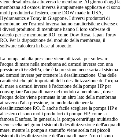
viene desalinizzata attraverso le membrane. Al giorno d'oggi la
membrana ad osmosi inversa è ampiamente applicata e ci sono
molti produttori all'estero, come DOW made in USA,
Hydranautics e Toray in Giappone. I diversi produttori di
membrane per l'osmosi inversa hanno caratteristiche diverse e
i diversi produttori di membrane hanno il loro software di
calcolo per le membrane RO, come Dow Rosa, Japan Toray
RO. Per la disposizione del modulo della membrana, il
software calcolerà in base al progetto.
La pompa ad alta pressione viene utilizzata per sollevare
l'acqua di mare nella membrana ad osmosi inversa con una
pressione di 6~8MPa, che è la pressione necessaria al sistema
ad osmosi inversa per ottenere la desalinizzazione. Una delle
caratteristiche più importanti della desalinizzazione dell'acqua
di mare a osmosi inversa è l'adozione della pompa HP per
convogliare l'acqua di mare nel modulo a membrana, dove
l'acqua dolce viene permeata in un altro lato della membrana
attraverso l'alta pressione, in modo da ottenere la
desalinizzazione RO. È anche facile scegliere la pompa HP e
all'estero ci sono molti produttori di pompe HP, come la
famosa Danfoss. In generale, la pompa centrifuga multistadio
viene scelta nei grandi sistemi di desalinizzazione dell'acqua di
mare, mentre la pompa a stantuffo viene scelta nei piccoli
sistemi di desalinizzazione dell'acqua di mare. Non ci sono