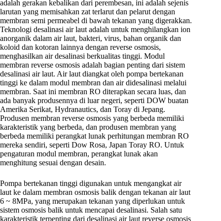
adalah gerakan kebalikan dari perembesan, ini adalah sejenis
larutan yang memisahkan zat terlarut dan pelarut dengan
membran semi permeabel di bawah tekanan yang digerakkan.
Teknologi desalinasi air laut adalah untuk menghilangkan ion
anorganik dalam air laut, bakteri, virus, bahan organik dan
koloid dan kotoran lainnya dengan reverse osmosis,
menghasilkan air desalinasi berkualitas tinggi. Modul
membran reverse osmosis adalah bagian penting dari sistem
desalinasi air laut. Air laut diangkat oleh pompa bertekanan
tinggi ke dalam modul membran dan air didesalinasi melalui
membran. Saat ini membran RO diterapkan secara luas, dan
ada banyak produsennya di luar negeri, seperti DOW buatan
Amerika Serikat, Hydranautics, dan Toray di Jepang.
Produsen membran reverse osmosis yang berbeda memiliki
karakteristik yang berbeda, dan produsen membran yang
berbeda memiliki perangkat lunak perhitungan membran RO
mereka sendiri, seperti Dow Rosa, Japan Toray RO. Untuk
pengaturan modul membran, perangkat lunak akan
menghitung sesuai dengan desain.
Pompa bertekanan tinggi digunakan untuk mengangkat air
laut ke dalam membran osmosis balik dengan tekanan air laut
6 ~ 8MPa, yang merupakan tekanan yang diperlukan untuk
sistem osmosis balik untuk mencapai desalinasi. Salah satu
karakteristik terpenting dari desalinasi air laut reverse osmosis