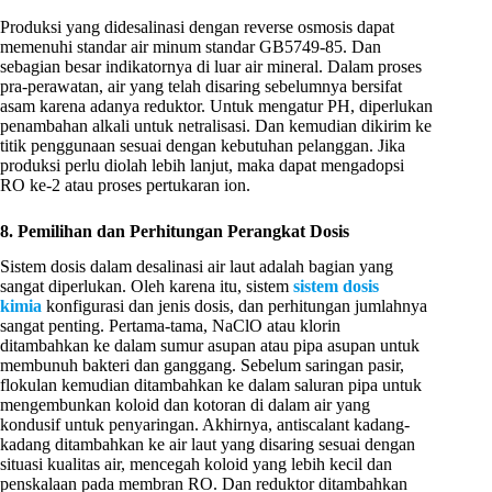
Produksi yang didesalinasi dengan reverse osmosis dapat
memenuhi standar air minum standar GB5749-85. Dan
sebagian besar indikatornya di luar air mineral. Dalam proses
pra-perawatan, air yang telah disaring sebelumnya bersifat
asam karena adanya reduktor. Untuk mengatur PH, diperlukan
penambahan alkali untuk netralisasi. Dan kemudian dikirim ke
titik penggunaan sesuai dengan kebutuhan pelanggan. Jika
produksi perlu diolah lebih lanjut, maka dapat mengadopsi
RO ke-2 atau proses pertukaran ion.
8. Pemilihan dan Perhitungan Perangkat Dosis
Sistem dosis dalam desalinasi air laut adalah bagian yang
sangat diperlukan. Oleh karena itu, sistem
sistem dosis
kimia
konfigurasi dan jenis dosis, dan perhitungan jumlahnya
sangat penting. Pertama-tama, NaClO atau klorin
ditambahkan ke dalam sumur asupan atau pipa asupan untuk
membunuh bakteri dan ganggang. Sebelum saringan pasir,
flokulan kemudian ditambahkan ke dalam saluran pipa untuk
mengembunkan koloid dan kotoran di dalam air yang
kondusif untuk penyaringan. Akhirnya, antiscalant kadang-
kadang ditambahkan ke air laut yang disaring sesuai dengan
situasi kualitas air, mencegah koloid yang lebih kecil dan
penskalaan pada membran RO. Dan reduktor ditambahkan