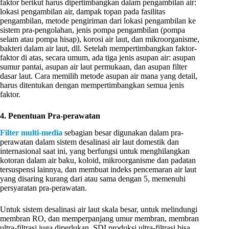
faktor berikut harus dipertimbangkan dalam pengambilan air:
lokasi pengambilan air, dampak topan pada fasilitas
pengambilan, metode pengiriman dari lokasi pengambilan ke
sistem pra-pengolahan, jenis pompa pengambilan (pompa
selam atau pompa hisap), korosi air laut, dan mikroorganisme,
bakteri dalam air laut, dll. Setelah mempertimbangkan faktor-
faktor di atas, secara umum, ada tiga jenis asupan air: asupan
sumur pantai, asupan air laut permukaan, dan asupan filter
dasar laut. Cara memilih metode asupan air mana yang detail,
harus ditentukan dengan mempertimbangkan semua jenis
faktor.
4. Penentuan Pra-perawatan
Filter multi-media
sebagian besar digunakan dalam pra-
perawatan dalam sistem desalinasi air laut domestik dan
internasional saat ini, yang berfungsi untuk menghilangkan
kotoran dalam air baku, koloid, mikroorganisme dan padatan
tersuspensi lainnya, dan membuat indeks pencemaran air laut
yang disaring kurang dari atau sama dengan 5, memenuhi
persyaratan pra-perawatan.
Untuk sistem desalinasi air laut skala besar, untuk melindungi
membran RO, dan memperpanjang umur membran, membran
ultra-filtrasi juga diperlukan. SDI produksi ultra-filtrasi bisa