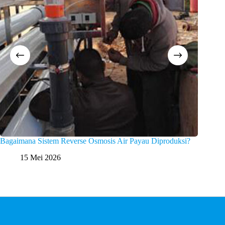
Bagaimana Sistem Reverse Osmosis Air Payau Diproduksi?
Apa Saj
15 Mei 2026
1