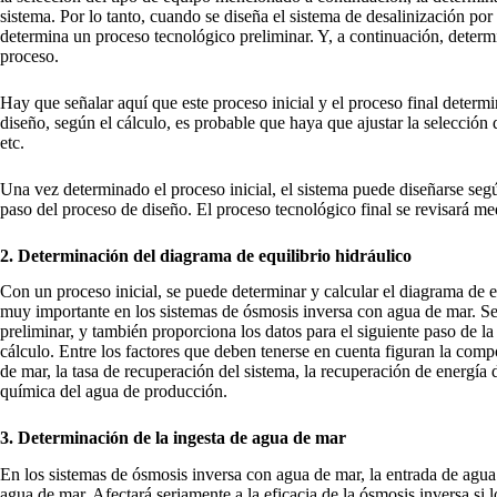
sistema. Por lo tanto, cuando se diseña el sistema de desalinización por 
determina un proceso tecnológico preliminar. Y, a continuación, determi
proceso.
Hay que señalar aquí que este proceso inicial y el proceso final deter
diseño, según el cálculo, es probable que haya que ajustar la selección 
etc.
Una vez determinado el proceso inicial, el sistema puede diseñarse segú
paso del proceso de diseño. El proceso tecnológico final se revisará me
2. Determinación del diagrama de equilibrio hidráulico
Con un proceso inicial, se puede determinar y calcular el diagrama de eq
muy importante en los sistemas de ósmosis inversa con agua de mar. Se 
preliminar, y también proporciona los datos para el siguiente paso de la
cálculo. Entre los factores que deben tenerse en cuenta figuran la com
de mar, la tasa de recuperación del sistema, la recuperación de energía 
química del agua de producción.
3. Determinación de la ingesta de agua de mar
En los sistemas de ósmosis inversa con agua de mar, la entrada de agua 
agua de mar. Afectará seriamente a la eficacia de la ósmosis inversa si 