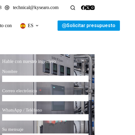
8
technical@kysearo.com
Solicitar presupuesto
to con
ES
Hable con nuestro ingeniero
Nombre
Correo electrónico
WhatsApp / Teléfono
Su mensaje