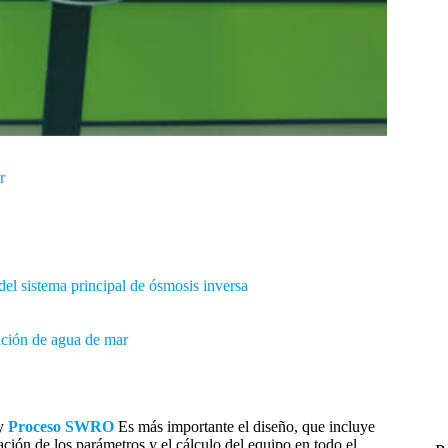
r
del sistema principal de ósmosis inversa
zación de agua de mar
 y
Proceso SWRO
Es más importante el diseño, que incluye
ción de los parámetros y el cálculo del equipo en todo el