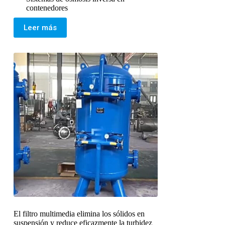
contenedores
Leer más
El filtro multimedia elimina los sólidos en
suspensión y reduce eficazmente la turbidez