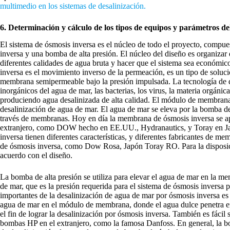
multimedio en los sistemas de desalinización.
6. Determinación y cálculo de los tipos de equipos y parámetros de
El sistema de ósmosis inversa es el núcleo de todo el proyecto, comp
inversa y una bomba de alta presión. El núcleo del diseño es organizar
diferentes calidades de agua bruta y hacer que el sistema sea económico
inversa es el movimiento inverso de la permeación, es un tipo de soluci
membrana semipermeable bajo la presión impulsada. La tecnología de de
inorgánicos del agua de mar, las bacterias, los virus, la materia orgáni
produciendo agua desalinizada de alta calidad. El módulo de membrana 
desalinización de agua de mar. El agua de mar se eleva por la bomba d
través de membranas. Hoy en día la membrana de ósmosis inversa se ap
extranjero, como DOW hecho en EE.UU., Hydranautics, y Toray en Ja
inversa tienen diferentes características, y diferentes fabricantes de 
de ósmosis inversa, como Dow Rosa, Japón Toray RO. Para la disposic
acuerdo con el diseño.
La bomba de alta presión se utiliza para elevar el agua de mar en la 
de mar, que es la presión requerida para el sistema de ósmosis inversa p
importantes de la desalinización de agua de mar por ósmosis inversa es 
agua de mar en el módulo de membrana, donde el agua dulce penetra en 
el fin de lograr la desalinización por ósmosis inversa. También es fáci
bombas HP en el extranjero, como la famosa Danfoss. En general, la bo