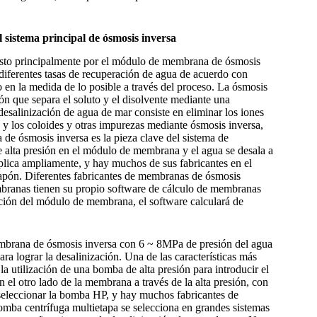
l sistema principal de ósmosis inversa
uesto principalmente por el módulo de membrana de ósmosis
 diferentes tasas de recuperación de agua de acuerdo con
 en la medida de lo posible a través del proceso. La ósmosis
ón que separa el soluto y el disolvente mediante una
salinización de agua de mar consiste en eliminar los iones
ca y los coloides y otras impurezas mediante ósmosis inversa,
de ósmosis inversa es la pieza clave del sistema de
e alta presión en el módulo de membrana y el agua se desala a
lica ampliamente, y hay muchos de sus fabricantes en el
pón. Diferentes fabricantes de membranas de ósmosis
membranas tienen su propio software de cálculo de membranas
ión del módulo de membrana, el software calculará de
membrana de ósmosis inversa con 6 ~ 8MPa de presión del agua
ara lograr la desalinización. Una de las características más
la utilización de una bomba de alta presión para introducir el
el otro lado de la membrana a través de la alta presión, con
l seleccionar la bomba HP, y hay muchos fabricantes de
mba centrífuga multietapa se selecciona en grandes sistemas