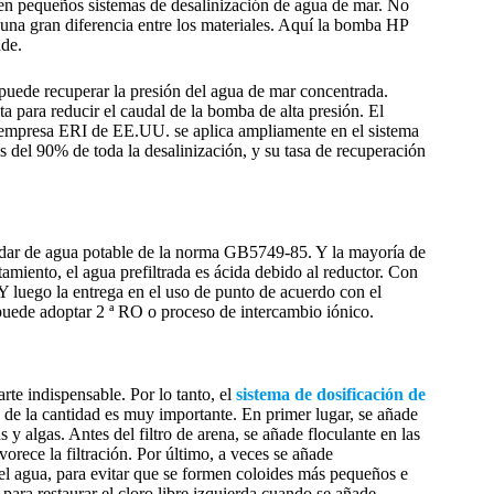
 en pequeños sistemas de desalinización de agua de mar. No
una gran diferencia entre los materiales. Aquí la bomba HP
nde.
 puede recuperar la presión del agua de mar concentrada.
ta para reducir el caudal de la bomba de alta presión. El
a empresa ERI de EE.UU. se aplica ampliamente en el sistema
 del 90% de toda la desalinización, y su tasa de recuperación
ndar de agua potable de la norma GB5749-85. Y la mayoría de
tamiento, el agua prefiltrada es ácida debido al reductor. Con
n. Y luego la entrega en el uso de punto de acuerdo con el
, puede adoptar 2 ª RO o proceso de intercambio iónico.
rte indispensable. Por lo tanto, el
sistema de dosificación de
o de la cantidad es muy importante. En primer lugar, se añade
 y algas. Antes del filtro de arena, se añade floculante en las
vorece la filtración. Por último, a veces se añade
 del agua, para evitar que se formen coloides más pequeños e
para restaurar el cloro libre izquierda cuando se añade