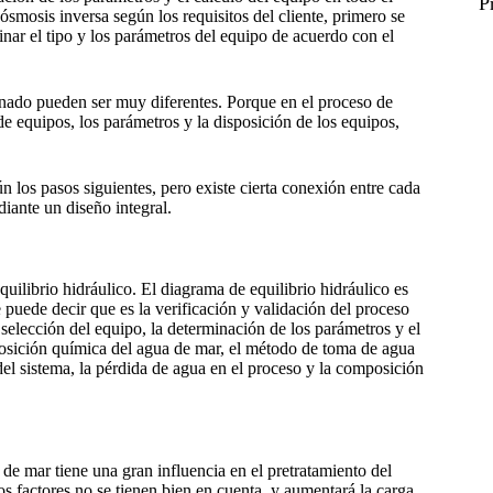
P
ósmosis inversa según los requisitos del cliente, primero se
nar el tipo y los parámetros del equipo de acuerdo con el
minado pueden ser muy diferentes. Porque en el proceso de
de equipos, los parámetros y la disposición de los equipos,
n los pasos siguientes, pero existe cierta conexión entre cada
diante un diseño integral.
uilibrio hidráulico. El diagrama de equilibrio hidráulico es
puede decir que es la verificación y validación del proceso
 selección del equipo, la determinación de los parámetros y el
posición química del agua de mar, el método de toma de agua
del sistema, la pérdida de agua en el proceso y la composición
de mar tiene una gran influencia en el pretratamiento del
los factores no se tienen bien en cuenta, y aumentará la carga