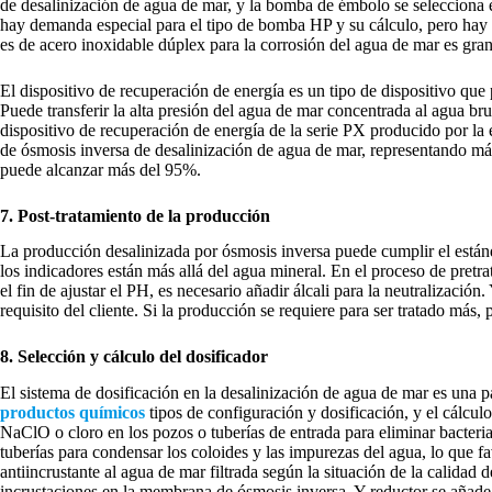
de desalinización de agua de mar, y la bomba de émbolo se selecciona
hay demanda especial para el tipo de bomba HP y su cálculo, pero hay 
es de acero inoxidable dúplex para la corrosión del agua de mar es gra
El dispositivo de recuperación de energía es un tipo de dispositivo que
Puede transferir la alta presión del agua de mar concentrada al agua bru
dispositivo de recuperación de energía de la serie PX producido por l
de ósmosis inversa de desalinización de agua de mar, representando más
puede alcanzar más del 95%.
7. Post-tratamiento de la producción
La producción desalinizada por ósmosis inversa puede cumplir el está
los indicadores están más allá del agua mineral. En el proceso de pretra
el fin de ajustar el PH, es necesario añadir álcali para la neutralizació
requisito del cliente. Si la producción se requiere para ser tratado más
8. Selección y cálculo del dosificador
El sistema de dosificación en la desalinización de agua de mar es una pa
productos químicos
tipos de configuración y dosificación, y el cálcul
NaClO o cloro en los pozos o tuberías de entrada para eliminar bacterias
tuberías para condensar los coloides y las impurezas del agua, lo que fa
antiincrustante al agua de mar filtrada según la situación de la calidad
incrustaciones en la membrana de ósmosis inversa. Y reductor se añade 