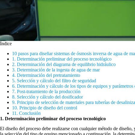
Índice
10 pasos para diseñar sistemas de ósmosis inversa de agua de ma
1. Determinación preliminar del proceso tecnológico
2. Determinación del diagrama de equilibrio hidráulico
3. Determinación de la ingesta de agua de mar
4. Determinación del pretratamiento
5. Selección y cálculo del filtro de seguridad
6. Determinación y cálculo de los tipos de equipos y parámetros 
7. Post-tratamiento de la producción
8. Selección y cálculo del dosificador
9. Principio de selección de materiales para tuberías de desalini
10. Principio de diseño del control
11. Conclusión
1. Determinación preliminar del proceso tecnológico
El diseño del proceso debe realizarse con cualquier método de diseño,
la selección del tipo de equipo mencionado a continuación, la determina