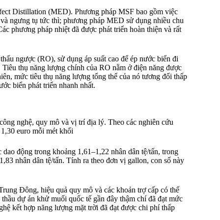
fect Distillation (MED). Phương pháp MSF bao gồm việc
i và ngưng tụ tức thì; phương pháp MED sử dụng nhiều chu
Các phương pháp nhiệt đã được phát triển hoàn thiện và rất
hấu ngược (RO), sử dụng áp suất cao để ép nước biển đi
a. Tiêu thụ năng lượng chính của RO nằm ở điện năng được
ên, mức tiêu thụ năng lượng tổng thể của nó tương đối thấp
ớc biển phát triển nhanh nhất.
công nghệ, quy mô và vị trí địa lý. Theo các nghiên cứu
 1,30 euro mỗi mét khối
dao động trong khoảng 1,61–1,22 nhân dân tệ/tấn, trong
83 nhân dân tệ/tấn. Tính ra theo đơn vị gallon, con số này
 Trung Đông, hiệu quả quy mô và các khoản trợ cấp có thể
 thầu dự án khử muối quốc tế gần đây thậm chí đã đạt mức
ệ kết hợp năng lượng mặt trời đã đạt được chi phí thấp