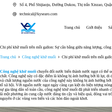
Chuyển
Số 4, Phố Shijiaoju, Đường Dukou, Thị trấn Xinzao, Q
đến
phần
technical@kysearo.com
nội
dung
Trang chủ
Giới thiệu
S
Chi phí khử muối trên mỗi gallon: Sự cân bằng giữa năng lượng, công
Trang chủ
Công nghệ khử muối
Chi phí khử muối trên mỗi gall
Công nghệ khử muối
chuyển đổi nước biển thành nước ngọt có thể 
chất. Công nghệ này có đặc điểm là không bị ảnh hưởng bởi lũ lụt, di dâ
và chất lượng nguồn nước của công nghệ này không bị ảnh hưởng bởi vị 
tố xã hội. Với nguồn nước ngọt ngày càng cạn kiệt do hiện tượng nóng
sự gia tăng dân số toàn cầu, công nghệ khử muối đã phát triển nhanh
là một phương án cung cấp nước đáng tin cậy và hiệu quả, đóng vai trò l
nguyên ở các vùng ven biển và các hòn đảo ngoài khơi.