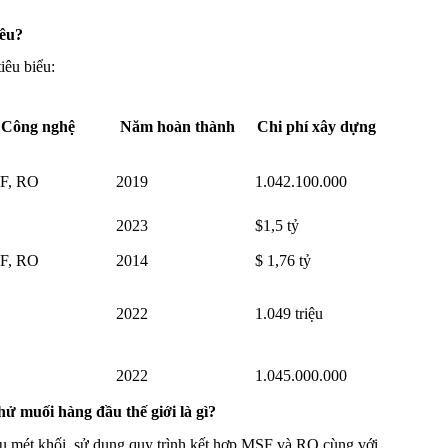
iêu?
iêu biểu:
Công nghệ
Năm hoàn thành
Chi phí xây dựng
F, RO
2019
1.042.100.000
2023
$1,5 tỷ
F, RO
2014
$ 1,76 tỷ
2022
1.049 triệu
2022
1.045.000.000
ử muối hàng đầu thế giới là gì?
iệu mét khối, sử dụng quy trình kết hợp MSF và RO cùng với