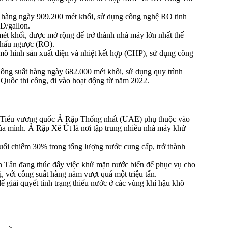
t hàng ngày 909.200 mét khối, sử dụng công nghệ RO tinh
SD/gallon.
ét khối, được mở rộng để trở thành nhà máy lớn nhất thế
thấu ngược (RO).
mô hình sản xuất điện và nhiệt kết hợp (CHP), sử dụng công
Công suất hàng ngày 682.000 mét khối, sử dụng quy trình
Quốc thi công, đi vào hoạt động từ năm 2022.
 Tiểu vương quốc Ả Rập Thống nhất (UAE) phụ thuộc vào
 mình. Ả Rập Xê Út là nơi tập trung nhiều nhà máy khử
ối chiếm 30% trong tổng lượng nước cung cấp, trở thành
n Tân đang thúc đẩy việc khử mặn nước biển để phục vụ cho
ị, với công suất hàng năm vượt quá một triệu tấn.
giải quyết tình trạng thiếu nước ở các vùng khí hậu khô