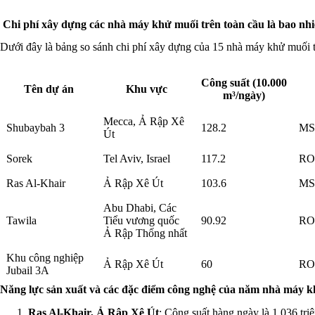
Chi phí xây dựng các nhà máy khử muối trên toàn cầu là bao nh
Dưới đây là bảng so sánh chi phí xây dựng của 15 nhà máy khử muối t
Công suất (10.000
Tên dự án
Khu vực
m³/ngày)
Mecca, Ả Rập Xê
Shubaybah 3
128.2
MS
Út
Sorek
Tel Aviv, Israel
117.2
RO
Ras Al-Khair
Ả Rập Xê Út
103.6
MS
Abu Dhabi, Các
Tawila
Tiểu vương quốc
90.92
RO
Ả Rập Thống nhất
Khu công nghiệp
Ả Rập Xê Út
60
RO
Jubail 3A
Năng lực sản xuất và các đặc điểm công nghệ của năm nhà máy kh
Ras Al-Khair, Ả Rập Xê Út
: Công suất hàng ngày là 1,036 tr