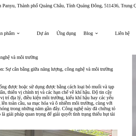
uận Panyu, Thành phố Quảng Châu, Tỉnh Quảng Đông, 511436, Trung 
ản phẩm
Dự án
Ứng dụng
Blog
Liên hệ
 nghệ và môi trường
on: Sự cân bằng giữa năng lượng, công nghệ và môi trường
uống được hoặc sử dụng được bằng cách loại bỏ muối và tạp
n, thiên vị chính trị và các hạn chế về khí hậu. Độ tin cậy
trí địa lý, điều kiện môi trường, kiểu khí hậu hay các yếu
 lên toàn cầu, sa mạc hóa và ô nhiễm môi trường, cùng với
 chóng trong những năm gần đây. Công nghệ này đã chứng tỏ
à giải pháp quan trọng để giải quyết tình trạng thiếu hụt tài