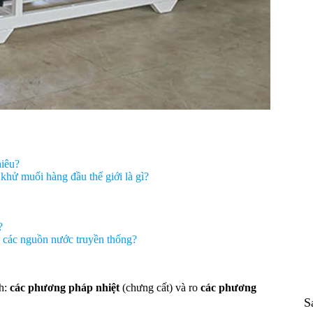
hiêu?
hử muối hàng đầu thế giới là gì?
?
i các nguồn nước truyền thống?
nh:
các phương pháp nhiệt
(chưng cất) và ro
các phương
S