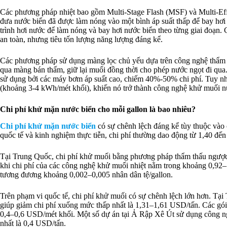
Các phương pháp nhiệt bao gồm Multi-Stage Flash (MSF) và Multi-Ef
đưa nước biển đã được làm nóng vào một bình áp suất thấp để bay hơ
trình hơi nước để làm nóng và bay hơi nước biển theo từng giai đoạn. 
an toàn, nhưng tiêu tốn lượng năng lượng đáng kể.
Các phương pháp sử dụng màng lọc chủ yếu dựa trên công nghệ thẩm t
qua màng bán thấm, giữ lại muối đồng thời cho phép nước ngọt đi qu
sử dụng bởi các máy bơm áp suất cao, chiếm 40%-50% chi phí. Tuy nhi
(khoảng 3-4 kWh/mét khối), khiến nó trở thành công nghệ khử muối nư
Chi phí khử mặn nước biển cho mỗi gallon là bao nhiêu?
Chi phí khử mặn nước biển
có sự chênh lệch đáng kể tùy thuộc vào 
quốc tế và kinh nghiệm thực tiễn, chi phí thường dao động từ 1,40 đến
Tại Trung Quốc, chi phí khử muối bằng phương pháp thẩm thấu ngược 
khi chi phí của các công nghệ khử muối nhiệt nằm trong khoảng 0,92–1,
tương đương khoảng 0,002–0,005 nhân dân tệ/gallon.
Trên phạm vi quốc tế, chi phí khử muối có sự chênh lệch lớn hơn. Tại
giúp giảm chi phí xuống mức thấp nhất là 1,31–1,61 USD/tấn. Các gói
0,4–0,6 USD/mét khối. Một số dự án tại Ả Rập Xê Út sử dụng công ngh
nhất là 0,4 USD/tấn.