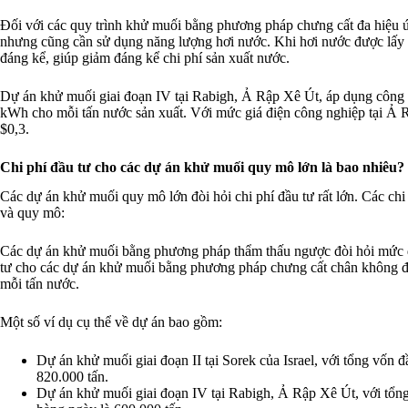
Đối với các quy trình khử muối bằng phương pháp chưng cất đa hiệu 
nhưng cũng cần sử dụng năng lượng hơi nước. Khi hơi nước được lấy từ 
đáng kể, giúp giảm đáng kể chi phí sản xuất nước.
Dự án khử muối giai đoạn IV tại Rabigh, Ả Rập Xê Út, áp dụng công n
kWh cho mỗi tấn nước sản xuất. Với mức giá điện công nghiệp tại Ả R
$0,3.
Chi phí đầu tư cho các dự án khử muối quy mô lớn là bao nhiêu?
Các dự án khử muối quy mô lớn đòi hỏi chi phí đầu tư rất lớn. Các ch
và quy mô:
Các dự án khử muối bằng phương pháp thẩm thấu ngược đòi hỏi mức 
tư cho các dự án khử muối bằng phương pháp chưng cất chân không
mỗi tấn nước.
Một số ví dụ cụ thể về dự án bao gồm:
Dự án khử muối giai đoạn II tại Sorek của Israel, với tổng vốn đ
820.000 tấn.
Dự án khử muối giai đoạn IV tại Rabigh, Ả Rập Xê Út, với tổng 