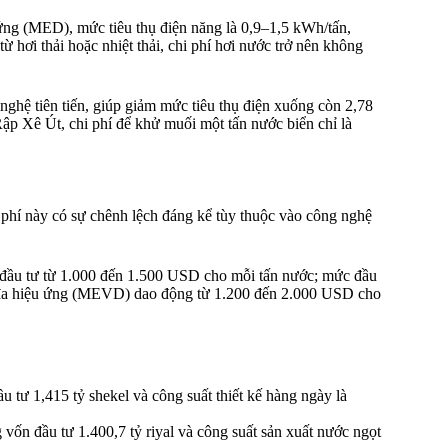
ứng (MED), mức tiêu thụ điện năng là 0,9–1,5 kWh/tấn,
hơi thải hoặc nhiệt thải, chi phí hơi nước trở nên không
ghệ tiên tiến, giúp giảm mức tiêu thụ điện xuống còn 2,78
ập Xê Út, chi phí để khử muối một tấn nước biển chỉ là
i phí này có sự chênh lệch đáng kể tùy thuộc vào công nghệ
đầu tư từ 1.000 đến 1.500 USD cho mỗi tấn nước; mức đầu
 đa hiệu ứng (MEVD) dao động từ 1.200 đến 2.000 USD cho
ầu tư 1,415 tỷ shekel và công suất thiết kế hàng ngày là
vốn đầu tư 1.400,7 tỷ riyal và công suất sản xuất nước ngọt