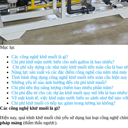
Mục lục
Các công nghệ khử muối là gì?
Chi phí khử mặn nước biển cho mỗi gallon là bao nhiêu?
Chi phí xây dựng các nhà máy khử muối trên toàn cầu là bao n
Năng lực sản xuất và các đặc điểm công nghệ của năm nhà máy k
Tình hình ứng dụng công nghệ khử muối trên toàn cầu hiện nay
Những yếu tố nào ảnh hưởng đến chi phí khử muối?
Chi phí tiêu thụ năng lượng chiếm bao nhiêu phần trăm?
Chi phí đầu tư cho các dự án khử muối quy mô lớn là bao nhiêu
Về mặt kinh tế, việc khử mặn nước biển so sánh như thế nào vớ
Chi phí khử muối có tiếp tục giảm trong tương lai không?
Các công nghệ khử muối là gì?
Hiện nay, quá trình khử muối chủ yếu sử dụng hai loại công nghệ chí
pháp màng
(thẩm thấu ngược).