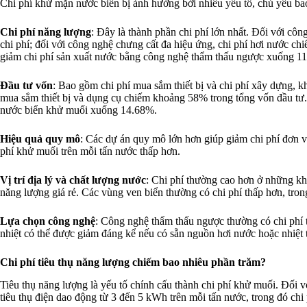
Chi phí khử mặn nước biển bị ảnh hưởng bởi nhiều yếu tố, chủ yếu b
Chi phí năng lượng
: Đây là thành phần chi phí lớn nhất. Đối với cô
chi phí; đối với công nghệ chưng cất đa hiệu ứng, chi phí hơi nước c
giảm chi phí sản xuất nước bằng công nghệ thẩm thấu ngược xuống 11
Đầu tư vốn
: Bao gồm chi phí mua sắm thiết bị và chi phí xây dựng, k
mua sắm thiết bị và dụng cụ chiếm khoảng 58% trong tổng vốn đầu tư.
nước biển khử muối xuống 14.68%.
Hiệu quả quy mô
: Các dự án quy mô lớn hơn giúp giảm chi phí đơn v
phí khử muối trên mỗi tấn nước thấp hơn.
Vị trí địa lý và chất lượng nước
: Chi phí thường cao hơn ở những k
năng lượng giá rẻ. Các vùng ven biển thường có chi phí thấp hơn, tron
Lựa chọn công nghệ
: Công nghệ thẩm thấu ngược thường có chi phí t
nhiệt có thể được giảm đáng kể nếu có sẵn nguồn hơi nước hoặc nhiệt th
Chi phí tiêu thụ năng lượng chiếm bao nhiêu phần trăm?
Tiêu thụ năng lượng là yếu tố chính cấu thành chi phí khử muối. Đối 
tiêu thụ điện dao động từ 3 đến 5 kWh trên mỗi tấn nước, trong đó chi