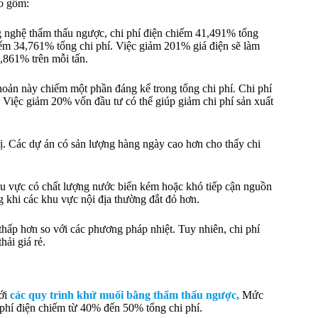
ao gồm:
ng nghệ thẩm thấu ngược, chi phí điện chiếm 41,491% tổng
hiếm 34,761% tổng chi phí. Việc giảm 201% giá điện sẽ làm
,861% trên mỗi tấn.
hoản này chiếm một phần đáng kể trong tổng chi phí. Chi phí
 Việc giảm 20% vốn đầu tư có thể giúp giảm chi phí sản xuất
ị. Các dự án có sản lượng hàng ngày cao hơn cho thấy chi
hu vực có chất lượng nước biển kém hoặc khó tiếp cận nguồn
g khi các khu vực nội địa thường đắt đỏ hơn.
hấp hơn so với các phương pháp nhiệt. Tuy nhiên, chi phí
ải giá rẻ.
với
các quy trình khử muối bằng thẩm thấu ngược,
Mức
 phí điện chiếm từ 40% đến 50% tổng chi phí.