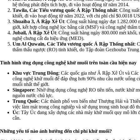
hệ thống phát điện tích hợp, đi vào hoạt động từ năm 2014.
Tawila, Các Tiểu vương quốc Ả Rập Thống nhất
: Công suấ
khiết, đi vào hoạt động từ năm 2022, với chi phí chỉ $0.0018 U
Shuaiba 3, Ả Rập Xê Út
: Công suất hàng ngày đạt 1.282.000 m
giới, kết hợp công nghệ lọc bằng cát (MSF) và công nghệ thẩm 
Jubail, Ả Rập Xê Út
: Công suất hàng ngày 800.000 mét khối, 
nghệ chưng cất đa hiệu ứng (MED).
Um Al Quwain, Các Tiểu vương quốc Ả Rập Thống nhất
: 
thẩm thấu ngược (RO) tinh khiết, do Tập đoàn Gezhouba Trung 
Tình hình ứng dụng công nghệ khử muối trên toàn cầu hiện nay
Khu vực Trung Đông
: Các quốc gia như Ả Rập Xê Út và Các
công nghệ khử muối để đáp ứng hơn 90% nhu cầu nước uống của
muối nhất thế giới.
Singapore
: Nhờ ứng dụng công nghệ RO tiên tiến, nước khử mu
nguồn nước chủ lực.
Trung Quốc
: Các thành phố ven biển như Thượng Hải và Thiê
việc làm mát trong công nghiệp và sử dụng trong sinh hoạt đô th
Úc
: Tây Úc đang xây dựng các nhà máy khử muối quy mô lớn để 
cằn.
Những yếu tố nào ảnh hưởng đến chi phí khử muối?