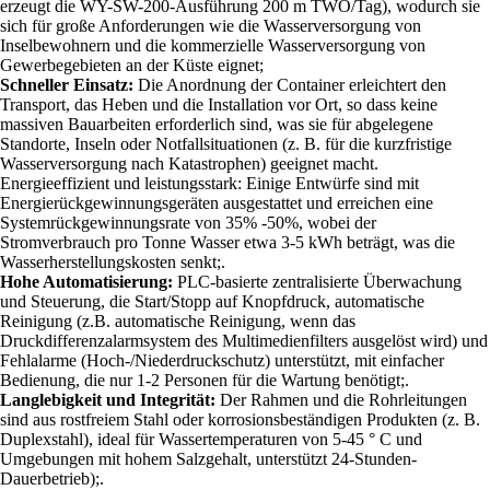
erzeugt die WY-SW-200-Ausführung 200 m TWO/Tag), wodurch sie
sich für große Anforderungen wie die Wasserversorgung von
Inselbewohnern und die kommerzielle Wasserversorgung von
Gewerbegebieten an der Küste eignet;
Schneller Einsatz:
Die Anordnung der Container erleichtert den
Transport, das Heben und die Installation vor Ort, so dass keine
massiven Bauarbeiten erforderlich sind, was sie für abgelegene
Standorte, Inseln oder Notfallsituationen (z. B. für die kurzfristige
Wasserversorgung nach Katastrophen) geeignet macht.
Energieeffizient und leistungsstark: Einige Entwürfe sind mit
Energierückgewinnungsgeräten ausgestattet und erreichen eine
Systemrückgewinnungsrate von 35% -50%, wobei der
Stromverbrauch pro Tonne Wasser etwa 3-5 kWh beträgt, was die
Wasserherstellungskosten senkt;.
Hohe Automatisierung:
PLC-basierte zentralisierte Überwachung
und Steuerung, die Start/Stopp auf Knopfdruck, automatische
Reinigung (z.B. automatische Reinigung, wenn das
Druckdifferenzalarmsystem des Multimedienfilters ausgelöst wird) und
Fehlalarme (Hoch-/Niederdruckschutz) unterstützt, mit einfacher
Bedienung, die nur 1-2 Personen für die Wartung benötigt;.
Langlebigkeit und Integrität:
Der Rahmen und die Rohrleitungen
sind aus rostfreiem Stahl oder korrosionsbeständigen Produkten (z. B.
Duplexstahl), ideal für Wassertemperaturen von 5-45 ° C und
Umgebungen mit hohem Salzgehalt, unterstützt 24-Stunden-
Dauerbetrieb);.