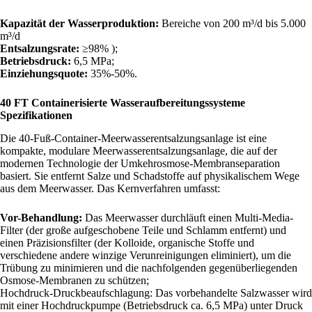
Kapazität der Wasserproduktion:
Bereiche von 200 m³/d bis 5.000
m³/d
Entsalzungsrate:
≥98% );
Betriebsdruck:
6,5 MPa;
Einziehungsquote:
35%-50%.
40 FT Containerisierte Wasseraufbereitungssysteme
Spezifikationen
Die 40-Fuß-Container-Meerwasserentsalzungsanlage ist eine
kompakte, modulare Meerwasserentsalzungsanlage, die auf der
modernen Technologie der Umkehrosmose-Membranseparation
basiert. Sie entfernt Salze und Schadstoffe auf physikalischem Wege
aus dem Meerwasser. Das Kernverfahren umfasst:
Vor-Behandlung:
Das Meerwasser durchläuft einen Multi-Media-
Filter (der große aufgeschobene Teile und Schlamm entfernt) und
einen Präzisionsfilter (der Kolloide, organische Stoffe und
verschiedene andere winzige Verunreinigungen eliminiert), um die
Trübung zu minimieren und die nachfolgenden gegenüberliegenden
Osmose-Membranen zu schützen;
Hochdruck-Druckbeaufschlagung: Das vorbehandelte Salzwasser wird
mit einer Hochdruckpumpe (Betriebsdruck ca. 6,5 MPa) unter Druck