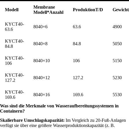
Membrane
Modell
ProduktionT/D
Gewicht
Modell*Anzahl
KYCT40-
8040×6
63.6
4900
63.6
KYCT40-
8040×8
84.8
5050
84.8
KYCT40-
8040×10
106
5150
106
KYCT40-
8040×12
127.2
5230
127.2
KYCT40-
8040×16
169.6
5530
169.6
Was sind die Merkmale von Wasseraufbereitungssystemen in
Containern?
Skalierbare Umschlagskapazität:
Im Vergleich zu 20-Fuß-Anlagen
verfügt sie über eine größere Wasserproduktionskapazität (z. B.