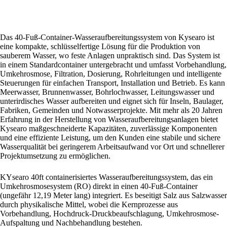
Das 40-Fuß-Container-Wasseraufbereitungssystem von Kysearo ist
eine kompakte, schlüsselfertige Lösung für die Produktion von
sauberem Wasser, wo feste Anlagen unpraktisch sind. Das System ist
in einem Standardcontainer untergebracht und umfasst Vorbehandlung,
Umkehrosmose, Filtration, Dosierung, Rohrleitungen und intelligente
Steuerungen für einfachen Transport, Installation und Betrieb. Es kann
Meerwasser, Brunnenwasser, Bohrlochwasser, Leitungswasser und
unterirdisches Wasser aufbereiten und eignet sich für Inseln, Baulager,
Fabriken, Gemeinden und Notwasserprojekte. Mit mehr als 20 Jahren
Erfahrung in der Herstellung von Wasseraufbereitungsanlagen bietet
Kysearo maßgeschneiderte Kapazitäten, zuverlässige Komponenten
und eine effiziente Leistung, um den Kunden eine stabile und sichere
Wasserqualität bei geringerem Arbeitsaufwand vor Ort und schnellerer
Projektumsetzung zu ermöglichen.
KYsearo 40ft containerisiertes Wasseraufbereitungssystem, das ein
Umkehrosmosesystem (RO) direkt in einen 40-Fuß-Container
(ungefähr 12,19 Meter lang) integriert. Es beseitigt Salz aus Salzwasser
durch physikalische Mittel, wobei die Kernprozesse aus
Vorbehandlung, Hochdruck-Druckbeaufschlagung, Umkehrosmose-
Aufspaltung und Nachbehandlung bestehen.