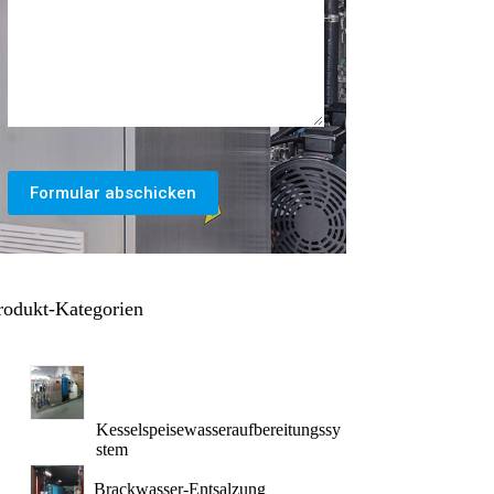
Formular abschicken
rodukt-Kategorien
Kesselspeisewasseraufbereitungssy
stem
Brackwasser-Entsalzung