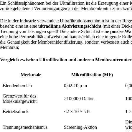
Ein Schlüsselphänomen bei der Ultrafiltration ist die Erzeugung einer 
zurückgehaltenen Verunreinigungen an der Membrankontur zurückzuführ
Die in der Industrie verwendete Ultrafiltrationsmembran ist in der Reg
besteht: eine ist eine
ultradünne Aktivierungsschicht
(mit einer Dicke
Trennung von Lösungen spielt! Die andere Schicht ist eine
poröse Wa
eine hohe Permeabilität aufweist und hauptsächlich eine tragende Rolle
die Genauigkeit der Membranidentifizierung, sondern verbessert auch 
Membran;
Vergleich zwischen Ultrafiltration und anderen Membrantrenntec
Merkmale
Mikrofiltration (MF)
Blendenbereich
0,02-10 μ m
0,0
Grenzwert für das
>100000 Dalton
100
Molekulargewicht
Betriebsdruck
<2 × 10 ^ 5 Pa
1 ×
Die
Trennungsmechanismus
Screening-Aktion
wic