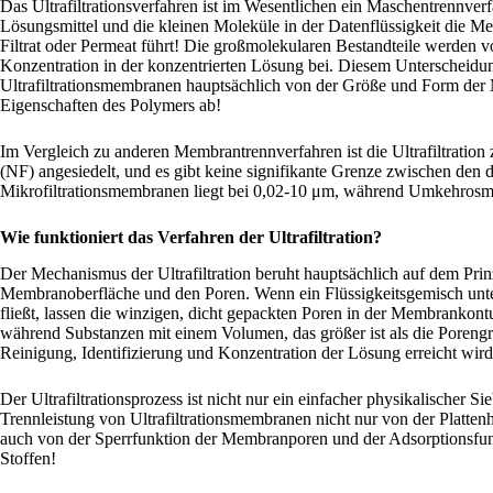
Das Ultrafiltrationsverfahren ist im Wesentlichen ein Maschentrennver
Lösungsmittel und die kleinen Moleküle in der Datenflüssigkeit die M
Filtrat oder Permeat führt! Die großmolekularen Bestandteile werden
Konzentration in der konzentrierten Lösung bei. Diesem Unterscheidu
Ultrafiltrationsmembranen hauptsächlich von der Größe und Form de
Eigenschaften des Polymers ab!
Im Vergleich zu anderen Membrantrennverfahren ist die Ultrafiltration 
(NF) angesiedelt, und es gibt keine signifikante Grenze zwischen den
Mikrofiltrationsmembranen liegt bei 0,02-10 μm, während Umkehro
Wie funktioniert das Verfahren der Ultrafiltration?
Der Mechanismus der Ultrafiltration beruht hauptsächlich auf dem Prin
Membranoberfläche und den Poren. Wenn ein Flüssigkeitsgemisch unter
fließt, lassen die winzigen, dicht gepackten Poren in der Membrankon
während Substanzen mit einem Volumen, das größer ist als die Poren
Reinigung, Identifizierung und Konzentration der Lösung erreicht wird
Der Ultrafiltrationsprozess ist nicht nur ein einfacher physikalischer 
Trennleistung von Ultrafiltrationsmembranen nicht nur von der Platt
auch von der Sperrfunktion der Membranporen und der Adsorptionsfun
Stoffen!