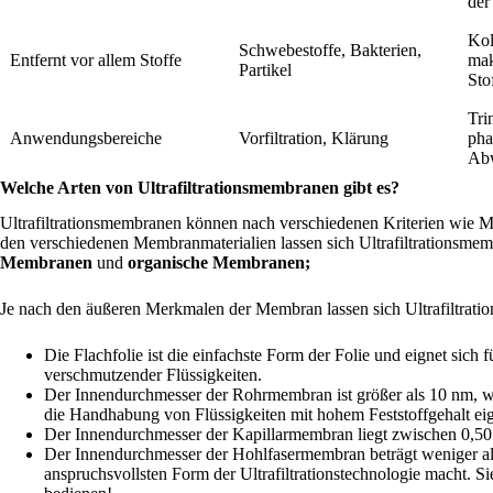
der
Kol
Schwebestoffe, Bakterien,
Entfernt vor allem Stoffe
mak
Partikel
Sto
Tri
Anwendungsbereiche
Vorfiltration, Klärung
pha
Abw
Welche Arten von Ultrafiltrationsmembranen gibt es?
Ultrafiltrationsmembranen können nach verschiedenen Kriterien wie Mat
den verschiedenen Membranmaterialien lassen sich Ultrafiltrationsmem
Membranen
und
organische Membranen;
Je nach den äußeren Merkmalen der Membran lassen sich Ultrafiltrati
Die Flachfolie ist die einfachste Form der Folie und eignet sic
verschmutzender Flüssigkeiten.
Der Innendurchmesser der Rohrmembran ist größer als 10 nm, wod
die Handhabung von Flüssigkeiten mit hohem Feststoffgehalt eig
Der Innendurchmesser der Kapillarmembran liegt zwischen 0,50
Der Innendurchmesser der Hohlfasermembran beträgt weniger als 
anspruchsvollsten Form der Ultrafiltrationstechnologie macht. Si