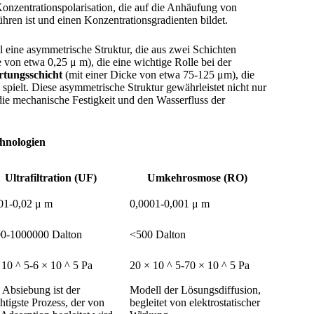
Konzentrationspolarisation, die auf die Anhäufung von
en ist und einen Konzentrationsgradienten bildet.
el eine asymmetrische Struktur, die aus zwei Schichten
 von etwa 0,25 μ m), die eine wichtige Rolle bei der
rtungsschicht
(mit einer Dicke von etwa 75-125 μm), die
 spielt. Diese asymmetrische Struktur gewährleistet nicht nur
die mechanische Festigkeit und den Wasserfluss der
hnologien
Ultrafiltration (UF)
Umkehrosmose (RO)
01-0,02 μ m
0,0001-0,001 μ m
0-1000000 Dalton
<500 Dalton
 10 ^ 5-6 × 10 ^ 5 Pa
20 × 10 ^ 5-70 × 10 ^ 5 Pa
 Absiebung ist der
Modell der Lösungsdiffusion,
htigste Prozess, der von
begleitet von elektrostatischer