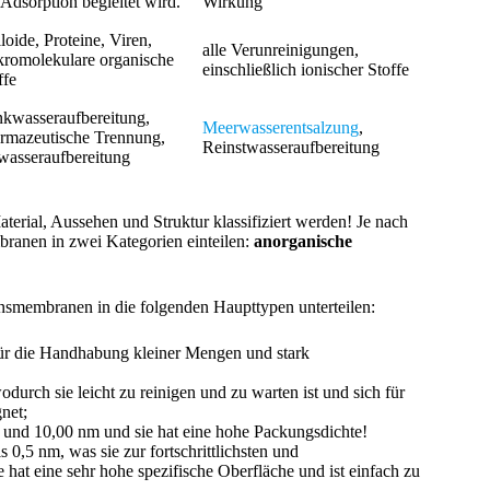
 Adsorption begleitet wird.
Wirkung
loide, Proteine, Viren,
alle Verunreinigungen,
romolekulare organische
einschließlich ionischer Stoffe
ffe
nkwasseraufbereitung,
Meerwasserentsalzung
,
rmazeutische Trennung,
Reinstwasseraufbereitung
asseraufbereitung
erial, Aussehen und Struktur klassifiziert werden! Je nach
branen in zwei Kategorien einteilen:
anorganische
onsmembranen in die folgenden Haupttypen unterteilen:
h für die Handhabung kleiner Mengen und stark
urch sie leicht zu reinigen und zu warten ist und sich für
net;
 und 10,00 nm und sie hat eine hohe Packungsdichte!
0,5 nm, was sie zur fortschrittlichsten und
e hat eine sehr hohe spezifische Oberfläche und ist einfach zu