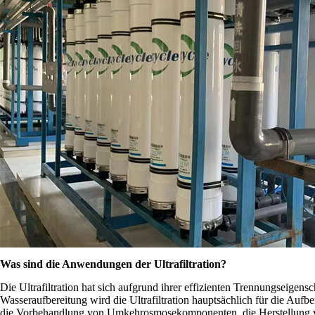
Was sind die Anwendungen der Ultrafiltration?
Die Ultrafiltration hat sich aufgrund ihrer effizienten Trennungseigens
Wasseraufbereitung wird die Ultrafiltration hauptsächlich für die Aufb
die Vorbehandlung von Umkehrosmosekomponenten, die Herstellung 