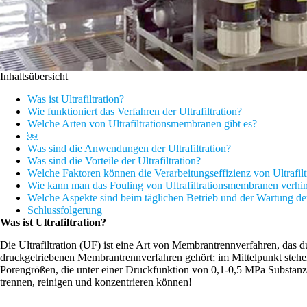
Inhaltsübersicht
Was ist Ultrafiltration?
Wie funktioniert das Verfahren der Ultrafiltration?
Welche Arten von Ultrafiltrationsmembranen gibt es?
￼
Was sind die Anwendungen der Ultrafiltration?
Was sind die Vorteile der Ultrafiltration?
Welche Faktoren können die Verarbeitungseffizienz von Ultrafilt
Wie kann man das Fouling von Ultrafiltrationsmembranen verhi
Welche Aspekte sind beim täglichen Betrieb und der Wartung der 
Schlussfolgerung
Was ist Ultrafiltration?
Die Ultrafiltration (UF) ist eine Art von Membrantrennverfahren, das 
druckgetriebenen Membrantrennverfahren gehört; im Mittelpunkt steh
Porengrößen, die unter einer Druckfunktion von 0,1-0,5 MPa Substanz
trennen, reinigen und konzentrieren können!