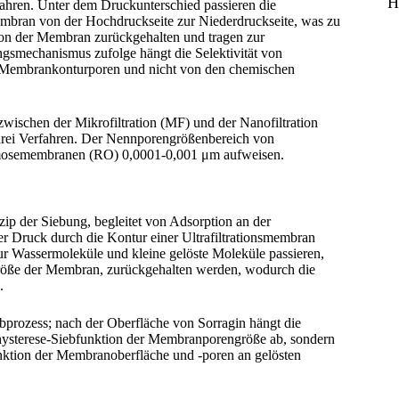
H
fahren. Unter dem Druckunterschied passieren die
embran von der Hochdruckseite zur Niederdruckseite, was zu
 von der Membran zurückgehalten und tragen zur
ngsmechanismus zufolge hängt die Selektivität von
r Membrankonturporen und nicht von den chemischen
zwischen der Mikrofiltration (MF) und der Nanofiltration
 drei Verfahren. Der Nennporengrößenbereich von
smosemembranen (RO) 0,0001-0,001 μm aufweisen.
zip der Siebung, begleitet von Adsorption an der
 Druck durch die Kontur einer Ultrafiltrationsmembran
tur Wassermoleküle und kleine gelöste Moleküle passieren,
größe der Membran, zurückgehalten werden, wodurch die
.
Siebprozess; nach der Oberfläche von Sorragin hängt die
enhysterese-Siebfunktion der Membranporengröße ab, sondern
ktion der Membranoberfläche und -poren an gelösten